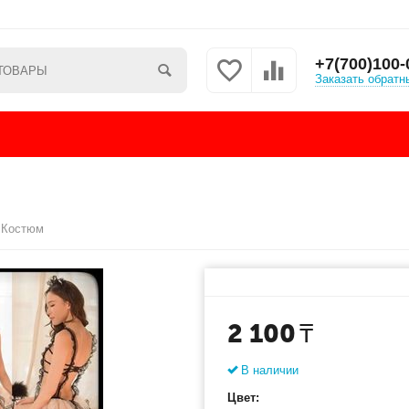
+7(700)100-
Заказать обратн
Костюм
2 100
₸
В наличии
Цвет: