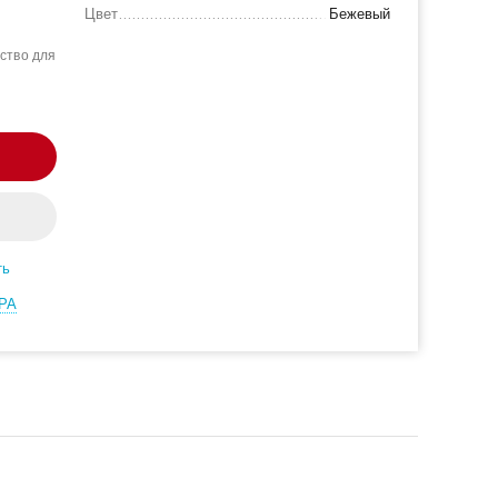
Цвет
Бежевый
ство для
ть
РА