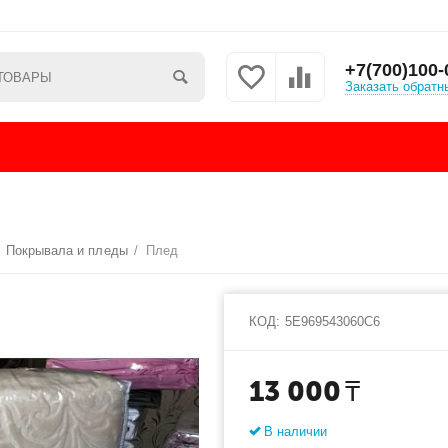
+7(700)100-
Заказать обратн
/
Покрывала и пледы
/
Плед
КОД:
5E969543060C6
13 000
₸
В наличии