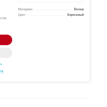
Материал
Велюр
Цвет
Бирюзовый
ество
ть
РА