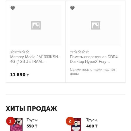
Memory Modle JM1333KSN-
Память оперативная DDR4
4G (4GB JETRAM
Desktop HyperX Fury
DDR3/1333Mhz SO-DIMM)
HX424C15FB3/4, 4GB
Свяжитесь с нами насчёт
цены
11 890
₸
ХИТЫ ПРОДАЖ
Трусы
Трусы
1
2
550
400
₸
₸