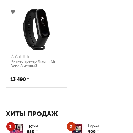
Фитнес трекер Xiaomi Mi
Band 3 черный
13 490
₸
ХИТЫ ПРОДАЖ
Трусы
Трусы
1
2
550
400
₸
₸