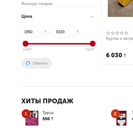
Фильтры товаров
Цена
–
₸
₸
Куртка и ветр
1850
9320
₸
₸
6 030
₸
Сбросить
ХИТЫ ПРОДАЖ
Трусы
1
2
550
₸