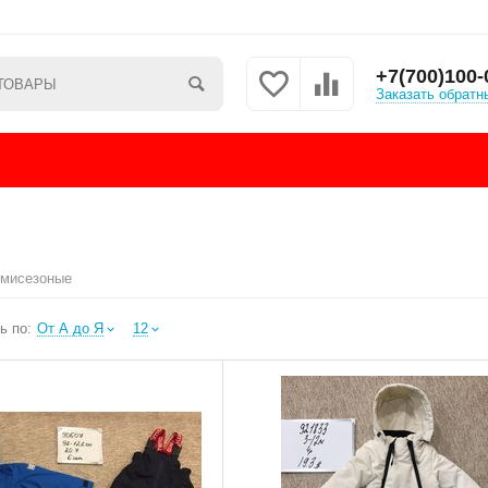
+7(700)100-
Заказать обратн
мисезоные
ь по:
От А до Я
12