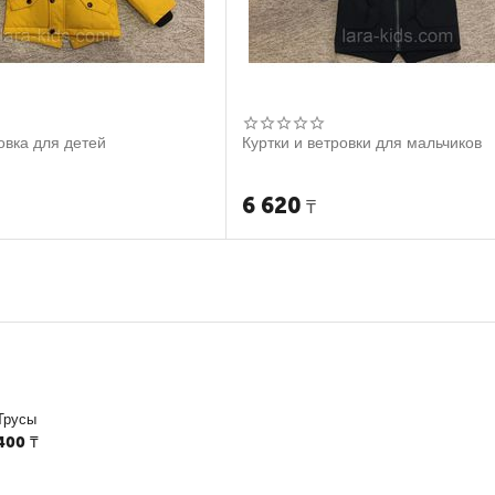
овка для детей
Куртки и ветровки для мальчиков
6 620
₸
Трусы
400
₸