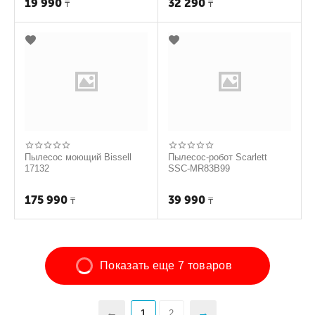
19 990
32 290
₸
₸
Пылесос моющий Bissell
Пылесос-робот Scarlett
17132
SSC-MR83B99
175 990
39 990
₸
₸
Показать еще 7 товаров
1
2