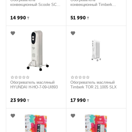
конвекционный Scoole SC
конвекционный Timberk
HT CM3 1500 WT
TEC.PF8 E 1500 IN
14 990
51 990
₸
₸
Обогреватель масляный
Обогреватель масляный
HYUNDAI H-HO-7-09-UI893
Timberk TOR 21.1005 SLX
23 990
17 990
₸
₸