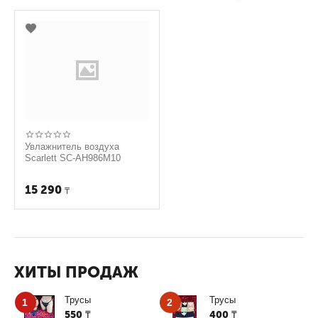
Увлажнитель воздуха
Scarlett SC-AH986M10
15 290
₸
ХИТЫ ПРОДАЖ
Трусы
Трусы
1
2
550
400
₸
₸