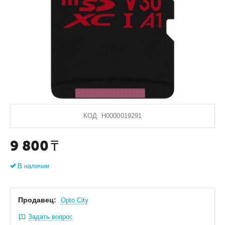
КОД:
Н0000019291
9 800
₸
В наличии
Продавец:
Оpto City
Задать вопрос