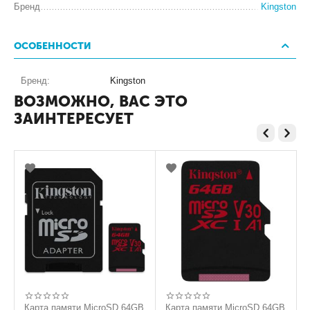
Бренд
Kingston
ОСОБЕННОСТИ
Бренд:
Kingston
ВОЗМОЖНО, ВАС ЭТО
ЗАИНТЕРЕСУЕТ
рта памяти MicroSD 64GB
Карта памяти MicroSD 64GB