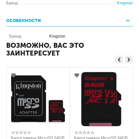
Бренд
Kingston
ОСОБЕННОСТИ
Бренд:
Kingston
ВОЗМОЖНО, ВАС ЭТО
ЗАИНТЕРЕСУЕТ
B
Карта памяти MicroSD 64GB
Карта памяти MicroSD 64GB