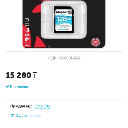
КОД:
Н0000019927
15 280
₸
В наличии
Продавец:
Оpto City
Задать вопрос