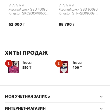
Жесткий диск SSD 480GB
Жесткий диск SSD 960GB
Kingston SKC2000M8/500G
Kingston SHFR200/960G
M2
RGB
62 000
88 790
₸
₸
ХИТЫ ПРОДАЖ
Трусы
Трусы
1
2
550
400
₸
₸
МОЯ УЧЕТНАЯ ЗАПИСЬ
ИНТЕРНЕТ-МАГАЗИН