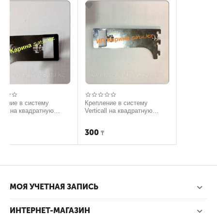
тему
Крепление в систему
ратную
Verticall на квадратную
трубу 15см
300
₸
МОЯ УЧЕТНАЯ ЗАПИСЬ
ИНТЕРНЕТ-МАГАЗИН