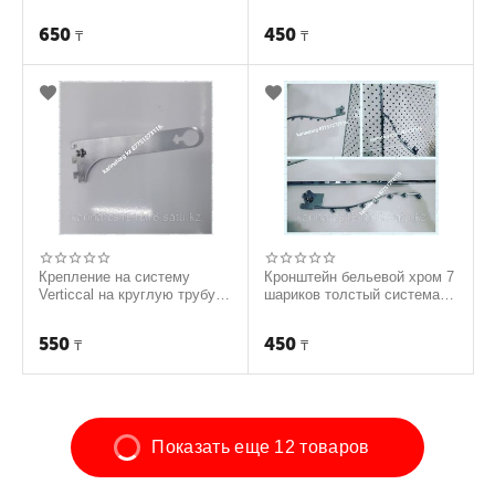
25 см
длина 30 см
650
450
₸
₸
Крепление на систему
Кронштейн бельевой хром 7
Verticcal на круглую трубу
шариков толстый система
20 см
Verticall
550
450
₸
₸
Показать еще 12 товаров