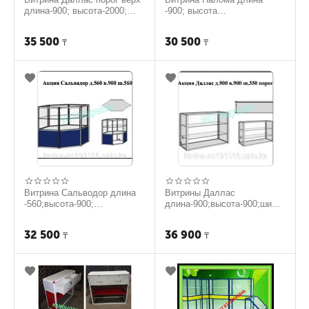
длина-900; высота-2000;
-900; высота
ширина-350.
1.300;ширина-350.
35 500
30 500
₸
₸
Витрина Сальводор длина
Витрины Даллас
-560;высота-900;
длина-900;высота-900;шири
ширина-560
на-350
32 500
36 900
₸
₸