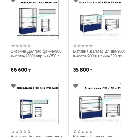
Витрина Даллас длина-900;
Витрина Даллас длина-900;
высота-1800;ширина-350;пор
высота-900;ширина-350;поро
ог-400.
г-400.
66 600
35 800
₸
₸
Витрина Даллас порог верх
Витрина Палома длина