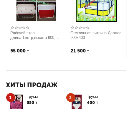
Рабочий стол
Стеклянная витрина Даллас
длина-1метр;высота-900;
900х400
ширина-350
55 000
21 500
₸
₸
ХИТЫ ПРОДАЖ
Трусы
Трусы
1
2
550
400
₸
₸