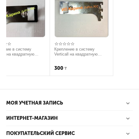
тему
Крепление в систему
дратную
Verticall на квадратную
трубу 15см
300
₸
МОЯ УЧЕТНАЯ ЗАПИСЬ
ИНТЕРНЕТ-МАГАЗИН
ПОКУПАТЕЛЬСКИЙ СЕРВИС