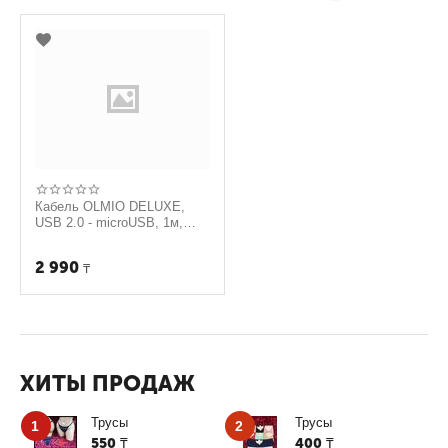
Кабель OLMIO DELUXE,
USB 2.0 - microUSB, 1м,
2.1A, синий
2 990
₸
ХИТЫ ПРОДАЖ
Трусы
Трусы
1
2
550
400
₸
₸